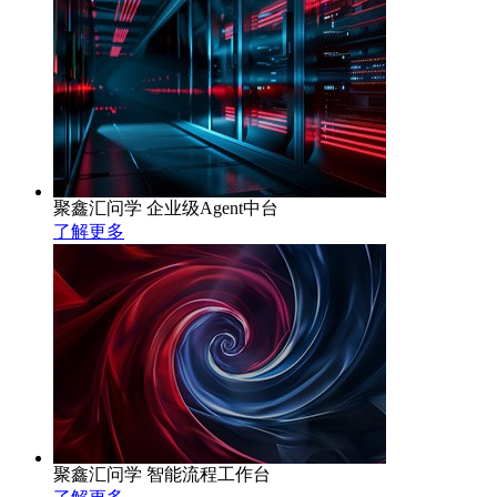
聚鑫汇问学 企业级Agent中台
了解更多
聚鑫汇问学 智能流程工作台