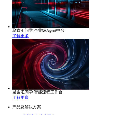
聚鑫汇问学 企业级Agent中台
了解更多
聚鑫汇问学 智能流程工作台
了解更多
产品及解决方案