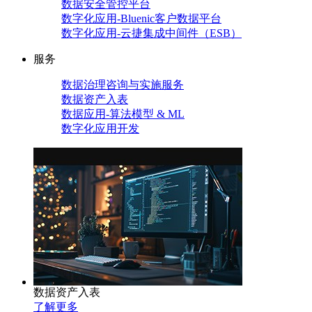
数据安全管控平台
数字化应用-Bluenic客户数据平台
数字化应用-云捷集成中间件（ESB）
服务
数据治理咨询与实施服务
数据资产入表
数据应用-算法模型 & ML
数字化应用开发
数据资产入表
了解更多